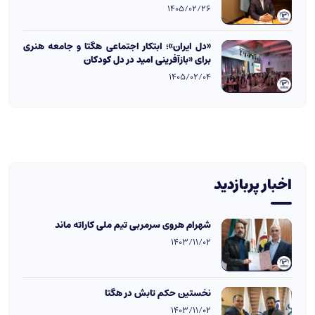
1405/02/26
«دل ایران»؛ ابتکار اجتماعی هگتا و جامعه هنری
برای «بازآفرینی امید در دل کودکان
1405/02/04
اخبار پربازدید
شهرام هروی سرمربی تیم ملی کاراته ماند
1403/11/02
نخستین حکم تابش در هگتا
1403/11/02