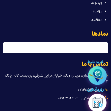
ویدئو ها
مزایده
مناقصه
نمادها
خرید بلیط
تماس با ما
آدرس : تهران، میدان ونک، خیابان برزیل شرقی، بن بست لاله، پلاک
۲
تلفن : 02145511
رزرو آنلاین
صدای مشتری : 02143941102