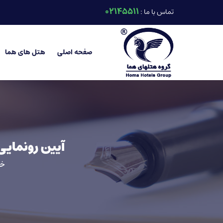
02145511
تماس با ما :
صفحه اصلی
هتل های هما
آیین رونمایی
خا