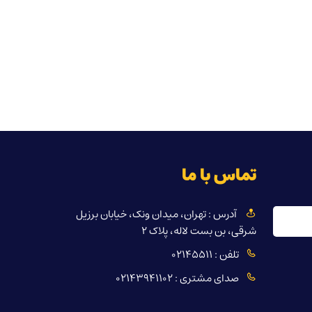
تماس با ما
آدرس : تهران، میدان ونک، خیابان برزیل
شرقی، بن بست لاله، پلاک ۲
تلفن : 02145511
صدای مشتری : 02143941102